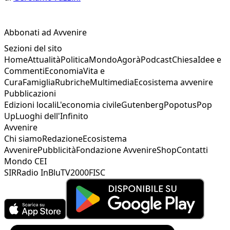
Abbonati ad Avvenire
Sezioni del sito
Home
Attualità
Politica
Mondo
Agorà
Podcast
Chiesa
Idee e
Commenti
Economia
Vita e
Cura
Famiglia
Rubriche
Multimedia
Ecosistema avvenire
Pubblicazioni
Edizioni locali
L'economia civile
Gutenberg
Popotus
Pop
Up
Luoghi dell'Infinito
Avvenire
Chi siamo
Redazione
Ecosistema
Avvenire
Pubblicità
Fondazione Avvenire
Shop
Contatti
Mondo CEI
SIR
Radio InBlu
TV2000
FISC