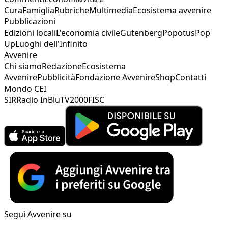
Cura
Famiglia
Rubriche
Multimedia
Ecosistema avvenire
Pubblicazioni
Edizioni locali
L'economia civile
Gutenberg
Popotus
Pop
Up
Luoghi dell'Infinito
Avvenire
Chi siamo
Redazione
Ecosistema
Avvenire
Pubblicità
Fondazione Avvenire
Shop
Contatti
Mondo CEI
SIR
Radio InBlu
TV2000
FISC
Segui Avvenire su