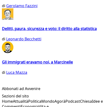
di
Gerolamo Fazzini
Delitti, paura, sicurezza e voto: il diritto alla statistica
di
Leonardo Becchetti
Gli immigrati eravamo noi, a Marcinelle
di
Luca Mazza
Abbonati ad Avvenire
Sezioni del sito
Home
Attualità
Politica
Mondo
Agorà
Podcast
Chiesa
Idee e
Commenti
Economia
Vita e