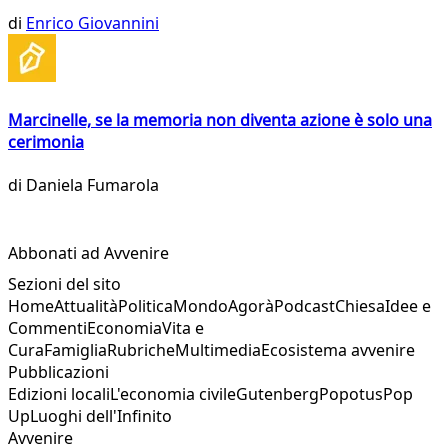
di
Enrico Giovannini
Marcinelle, se la memoria non diventa azione è solo una
cerimonia
di
Daniela Fumarola
Abbonati ad Avvenire
Sezioni del sito
Home
Attualità
Politica
Mondo
Agorà
Podcast
Chiesa
Idee e
Commenti
Economia
Vita e
Cura
Famiglia
Rubriche
Multimedia
Ecosistema avvenire
Pubblicazioni
Edizioni locali
L'economia civile
Gutenberg
Popotus
Pop
Up
Luoghi dell'Infinito
Avvenire