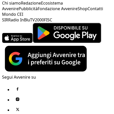
Chi siamo
Redazione
Ecosistema
Avvenire
Pubblicità
Fondazione Avvenire
Shop
Contatti
Mondo CEI
SIR
Radio InBlu
TV2000
FISC
Segui Avvenire su