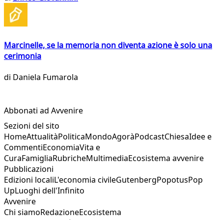
Marcinelle, se la memoria non diventa azione è solo una
cerimonia
di
Daniela Fumarola
Abbonati ad Avvenire
Sezioni del sito
Home
Attualità
Politica
Mondo
Agorà
Podcast
Chiesa
Idee e
Commenti
Economia
Vita e
Cura
Famiglia
Rubriche
Multimedia
Ecosistema avvenire
Pubblicazioni
Edizioni locali
L'economia civile
Gutenberg
Popotus
Pop
Up
Luoghi dell'Infinito
Avvenire
Chi siamo
Redazione
Ecosistema