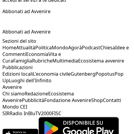
accedi ai servizi a te dedicati
Abbonati ad Avvenire
Abbonati ad Avvenire
Sezioni del sito
Home
Attualità
Politica
Mondo
Agorà
Podcast
Chiesa
Idee e
Commenti
Economia
Vita e
Cura
Famiglia
Rubriche
Multimedia
Ecosistema avvenire
Pubblicazioni
Edizioni locali
L'economia civile
Gutenberg
Popotus
Pop
Up
Luoghi dell'Infinito
Avvenire
Chi siamo
Redazione
Ecosistema
Avvenire
Pubblicità
Fondazione Avvenire
Shop
Contatti
Mondo CEI
SIR
Radio InBlu
TV2000
FISC