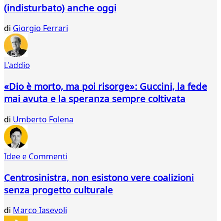
(indisturbato) anche oggi
di
Giorgio Ferrari
L'addio
«Dio è morto, ma poi risorge»: Guccini, la fede
mai avuta e la speranza sempre coltivata
di
Umberto Folena
Idee e Commenti
Centrosinistra, non esistono vere coalizioni
senza progetto culturale
di
Marco Iasevoli