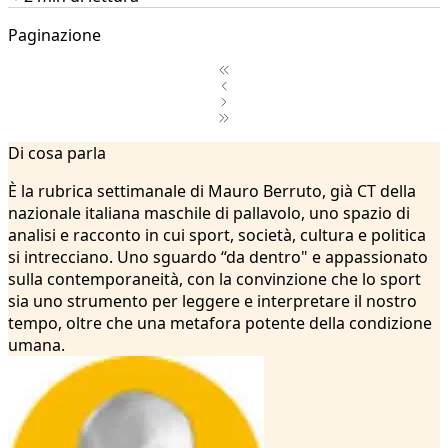
Paginazione
1
Di cosa parla
2
...
È la rubrica settimanale di Mauro Berruto, già CT della
30
nazionale italiana maschile di pallavolo, uno spazio di
31
analisi e racconto in cui sport, società, cultura e politica
32
si intrecciano. Uno sguardo “da dentro" e appassionato
33
sulla contemporaneità, con la convinzione che lo sport
34
sia uno strumento per leggere e interpretare il nostro
35
tempo, oltre che una metafora potente della condizione
36
umana.
37
38
39
40
41