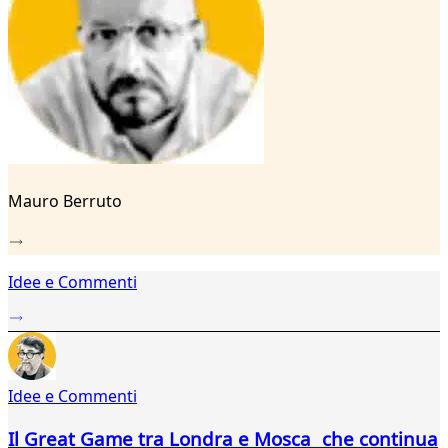
42
43
44
45
46
47
48
49
50
Mauro Berruto
51
52
53
54
Idee e Commenti
55
56
Idee e Commenti
Il Great Game tra Londra e Mosca che continua