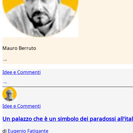
44
45
46
47
48
49
50
51
Mauro Berruto
52
53
54
55
Idee e Commenti
56
Idee e Commenti
Un palazzo che è un simbolo dei paradossi all'ita
di
Eugenio Fatigante