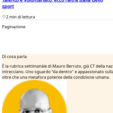
sport
2 min di lettura
Paginazione
1
Di cosa parla
2
...
È la rubrica settimanale di Mauro Berruto, già CT della nazio
36
intrecciano. Uno sguardo “da dentro" e appassionato sulla
37
oltre che una metafora potente della condizione umana.
38
39
40
41
42
43