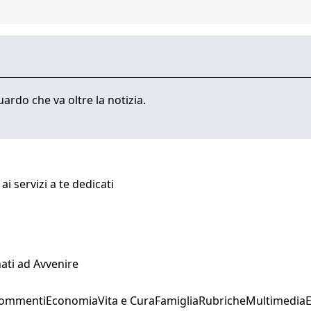
ardo che va oltre la notizia.
i servizi a te dedicati
ati ad Avvenire
Commenti
Economia
Vita e Cura
Famiglia
Rubriche
Multimedia