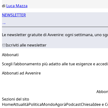
di
Luca Mazza
NEWSLETTER
Le newsletter gratuite di Avvenire: ogni settimana, uno sgu
Iscriviti alle newsletter
Abbonati
Scegli l’abbonamento più adatto alle tue esigenze e accedi a
Abbonati ad Avvenire
Abbon
Sezioni del sito
Home
Attualità
Politica
Mondo
Agorà
Podcast
Chiesa
Idee e 