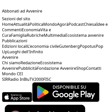
Abbonati ad Avvenire
Sezioni del sito
Home
Attualità
Politica
Mondo
Agorà
Podcast
Chiesa
Idee e
Commenti
Economia
Vita e
Cura
Famiglia
Rubriche
Multimedia
Ecosistema avvenire
Pubblicazioni
Edizioni locali
L'economia civile
Gutenberg
Popotus
Pop
Up
Luoghi dell'Infinito
Avvenire
Chi siamo
Redazione
Ecosistema
Avvenire
Pubblicità
Fondazione Avvenire
Shop
Contatti
Mondo CEI
SIR
Radio InBlu
TV2000
FISC