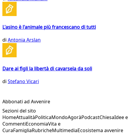
L'asino è l'animale più francescano di tutti
di
Antonia Arslan
Dare ai figli la libertà di cavarsela da soli
di
Stefano Vicari
Abbonati ad Avvenire
Sezioni del sito
Home
Attualità
Politica
Mondo
Agorà
Podcast
Chiesa
Idee e
Commenti
Economia
Vita e
Cura
Famiglia
Rubriche
Multimedia
Ecosistema avvenire