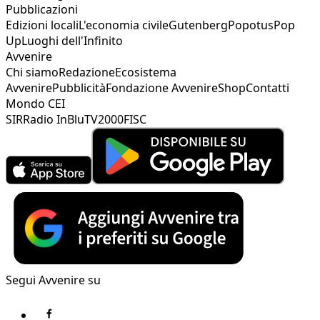
Pubblicazioni
Edizioni locali
L'economia civile
Gutenberg
Popotus
Pop
Up
Luoghi dell'Infinito
Avvenire
Chi siamo
Redazione
Ecosistema
Avvenire
Pubblicità
Fondazione Avvenire
Shop
Contatti
Mondo CEI
SIR
Radio InBlu
TV2000
FISC
Segui Avvenire su