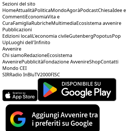
Sezioni del sito
Home
Attualità
Politica
Mondo
Agorà
Podcast
Chiesa
Idee e
Commenti
Economia
Vita e
Cura
Famiglia
Rubriche
Multimedia
Ecosistema avvenire
Pubblicazioni
Edizioni locali
L'economia civile
Gutenberg
Popotus
Pop
Up
Luoghi dell'Infinito
Avvenire
Chi siamo
Redazione
Ecosistema
Avvenire
Pubblicità
Fondazione Avvenire
Shop
Contatti
Mondo CEI
SIR
Radio InBlu
TV2000
FISC