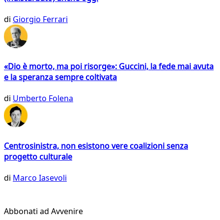
di
Giorgio Ferrari
«Dio è morto, ma poi risorge»: Guccini, la fede mai avuta
e la speranza sempre coltivata
di
Umberto Folena
Centrosinistra, non esistono vere coalizioni senza
progetto culturale
di
Marco Iasevoli
Abbonati ad Avvenire