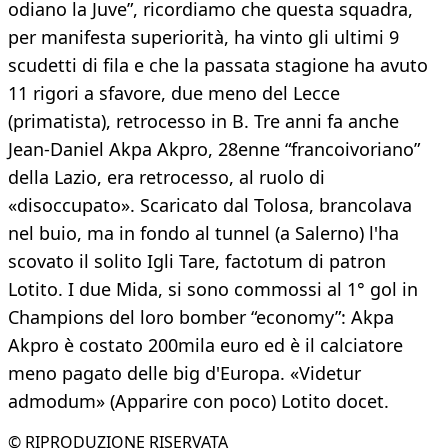
odiano la Juve”, ricordiamo che questa squadra,
per manifesta superiorità, ha vinto gli ultimi 9
scudetti di fila e che la passata stagione ha avuto
11 rigori a sfavore, due meno del Lecce
(primatista), retrocesso in B. Tre anni fa anche
Jean-Daniel Akpa Akpro, 28enne “francoivoriano”
della Lazio, era retrocesso, al ruolo di
«disoccupato». Scaricato dal Tolosa, brancolava
nel buio, ma in fondo al tunnel (a Salerno) l'ha
scovato il solito Igli Tare, factotum di patron
Lotito. I due Mida, si sono commossi al 1° gol in
Champions del loro bomber “economy”: Akpa
Akpro è costato 200mila euro ed è il calciatore
meno pagato delle big d'Europa. «Videtur
admodum» (Apparire con poco) Lotito docet.
© RIPRODUZIONE RISERVATA