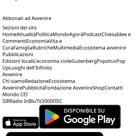
Abbonati ad Avvenire
Sezioni del sito
Home
Attualità
Politica
Mondo
Agorà
Podcast
Chiesa
Idee e
Commenti
Economia
Vita e
Cura
Famiglia
Rubriche
Multimedia
Ecosistema avvenire
Pubblicazioni
Edizioni locali
L'economia civile
Gutenberg
Popotus
Pop
Up
Luoghi dell'Infinito
Avvenire
Chi siamo
Redazione
Ecosistema
Avvenire
Pubblicità
Fondazione Avvenire
Shop
Contatti
Mondo CEI
SIR
Radio InBlu
TV2000
FISC