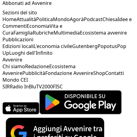
Abbonati ad Avvenire
Sezioni del sito
Home
Attualità
Politica
Mondo
Agorà
Podcast
Chiesa
Idee e
Commenti
Economia
Vita e
Cura
Famiglia
Rubriche
Multimedia
Ecosistema avvenire
Pubblicazioni
Edizioni locali
L'economia civile
Gutenberg
Popotus
Pop
Up
Luoghi dell'Infinito
Avvenire
Chi siamo
Redazione
Ecosistema
Avvenire
Pubblicità
Fondazione Avvenire
Shop
Contatti
Mondo CEI
SIR
Radio InBlu
TV2000
FISC