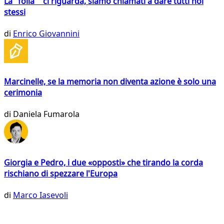
La "folla" ci riguarda, siamo chiamati a dare tutti noi
stessi
di
Enrico Giovannini
Marcinelle, se la memoria non diventa azione è solo una
cerimonia
di
Daniela Fumarola
Giorgia e Pedro, i due «opposti» che tirando la corda
rischiano di spezzare l'Europa
di
Marco Iasevoli