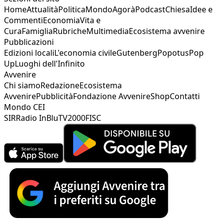
Home
Attualità
Politica
Mondo
Agorà
Podcast
Chiesa
Idee e
Commenti
Economia
Vita e
Cura
Famiglia
Rubriche
Multimedia
Ecosistema avvenire
Pubblicazioni
Edizioni locali
L'economia civile
Gutenberg
Popotus
Pop
Up
Luoghi dell'Infinito
Avvenire
Chi siamo
Redazione
Ecosistema
Avvenire
Pubblicità
Fondazione Avvenire
Shop
Contatti
Mondo CEI
SIR
Radio InBlu
TV2000
FISC