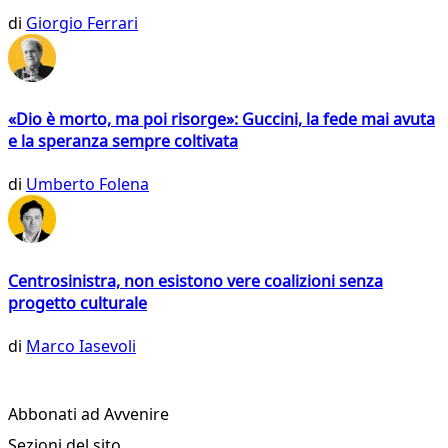
di
Giorgio Ferrari
«Dio è morto, ma poi risorge»: Guccini, la fede mai avuta
e la speranza sempre coltivata
di
Umberto Folena
Centrosinistra, non esistono vere coalizioni senza
progetto culturale
di
Marco Iasevoli
Abbonati ad Avvenire
Sezioni del sito