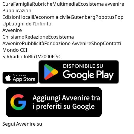
Cura
Famiglia
Rubriche
Multimedia
Ecosistema avvenire
Pubblicazioni
Edizioni locali
L'economia civile
Gutenberg
Popotus
Pop
Up
Luoghi dell'Infinito
Avvenire
Chi siamo
Redazione
Ecosistema
Avvenire
Pubblicità
Fondazione Avvenire
Shop
Contatti
Mondo CEI
SIR
Radio InBlu
TV2000
FISC
Segui Avvenire su