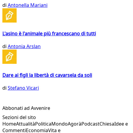
di
Antonella Mariani
L'asino è l'animale più francescano di tutti
di
Antonia Arslan
Dare ai figli la libertà di cavarsela da soli
di
Stefano Vicari
Abbonati ad Avvenire
Sezioni del sito
Home
Attualità
Politica
Mondo
Agorà
Podcast
Chiesa
Idee e
Commenti
Economia
Vita e