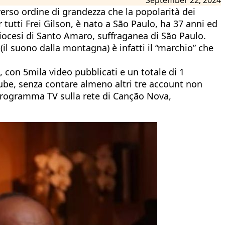
verso ordine di grandezza che la popolarità dei
r tutti Frei Gilson, è nato a São Paulo, ha 37 anni ed
diocesi di Santo Amaro, suffraganea di São Paulo.
il suono dalla montagna) è infatti il “marchio” che
ti, con 5mila video pubblicati e un totale di 1
Tube, senza contare almeno altri tre account non
 programma TV sulla rete di Canção Nova,