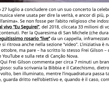
o 27 luglio a concludere con un suo concerto la celeb
ca viene usata per dire la verità, e ancor di più, pe
l’anima». Se non fosse per l’abito religioso che indossa
al vivo “Eu Seguirei”
, del 2018, cliccata 33 milioni di v
ontenuti. Per la Quaresima di San Michele (che dura 
guitissimo rosario “live”
da un cappella, inframezzato
e si ritrova anche nella sezione “video”. L’iniziativa 
 ottobre, ma pare – ha scritto lo stesso Frei Gilson –
YouTube e sulla rete di Canção Nova.
 Qui Frei Gilson commenta per circa 7 minuti un br
gioso: sulla scrivania la Bibbia e il Catechismo, dietro
suo volto, ben illuminato, mentre l’inquadratura passa 
ro, guarda dritto nell’obiettivo e, quando è il caso, co