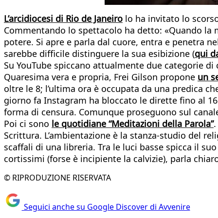
L’arcidiocesi di Rio de Janeiro
lo ha invitato lo scors
Commentando lo spettacolo ha detto: «Quando la musi
potere. Si apre e parla dal cuore, entra e penetra nel
sarebbe difficile distinguere la sua esibizione (
qui d
Su YouTube spiccano attualmente due categorie di c
Quaresima vera e propria, Frei Gilson propone
un se
oltre le 8; l’ultima ora è occupata da una predica ch
giorno fa Instagram ha bloccato le dirette fino al 16
forma di censura. Comunque proseguono sul canale 
Poi ci sono
le quotidiane “Meditazioni della Parola”
.
Scrittura. L’ambientazione è la stanza-studio del reli
scaffali di una libreria. Tra le luci basse spicca il 
cortissimi (forse è incipiente la calvizie), parla chia
© RIPRODUZIONE RISERVATA
Seguici anche su Google Discover di Avvenire