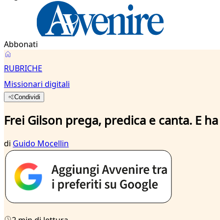
Abbonati
RUBRICHE
Missionari digitali
Condividi
Frei Gilson prega, predica e canta. E ha
di
Guido Mocellin
2 min di lettura