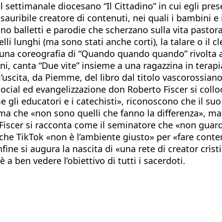
settimanale diocesano “Il Cittadino” in cui egli prese
auribile creatore di contenuti, nei quali i bambini e 
alletti e parodie che scherzano sulla vita pastorale, 
lli lunghi (ma sono stati anche corti), la talare o il cl
con una coreografia di “Quando quando quando” rivol
ni, canta “Due vite” insieme a una ragazzina in terapi
’uscita, da Piemme, del libro dal titolo vascorossiano 
ocial ed evangelizzazione don Roberto Fiscer si col
 gli educatori e i catechisti», riconoscono che il suo l
erma che «non sono quelli che fanno la differenza», m
iscer si racconta come il seminatore che «non guar
 che TikTok «non è l’ambiente giusto» per «fare conte
nfine si augura la nascita di «una rete di creator cris
è a ben vedere l’obiettivo di tutti i sacerdoti.