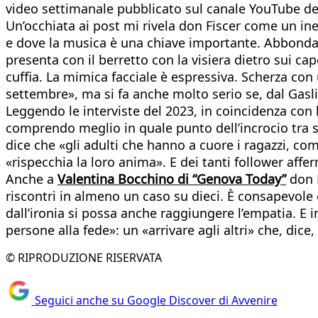
video settimanale pubblicato sul canale YouTube del 
Un’occhiata ai post mi rivela don Fiscer come un ines
e dove la musica è una chiave importante. Abbondano b
presenta con il berretto con la visiera dietro sui cape
cuffia. La mimica facciale è espressiva. Scherza 
settembre», ma si fa anche molto serio se, dal Gasli
Leggendo le interviste del 2023, in coincidenza con l
comprendo meglio in quale punto dell’incrocio tra s
dice che «gli adulti che hanno a cuore i ragazzi, come
«rispecchia la loro anima». E dei tanti follower aff
Anche a
Valentina Bocchino di “Genova Today”
don F
riscontri in almeno un caso su dieci. È consapevole
dall’ironia si possa anche raggiungere l’empatia. E i
persone alla fede»: un «arrivare agli altri» che, dice, 
© RIPRODUZIONE RISERVATA
Seguici anche su Google Discover di Avvenire