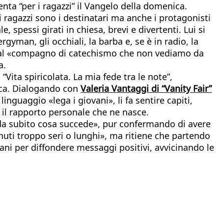
nta “per i ragazzi” il Vangelo della domenica.
i ragazzi sono i destinatari ma anche i protagonisti
spessi girati in chiesa, brevi e divertenti. Lui si
ergyman, gli occhiali, la barba e, se è in radio, la
ta al «compagno di catechismo che non vediamo da
a.
“Vita spiricolata. La mia fede tra le note”,
loca. Dialogando con
Valeria Vantaggi di “Vanity Fair”
inguaggio «lega i giovani», li fa sentire capiti,
a il rapporto personale che ne nasce.
da subito cosa succede», pur confermando di avere
nuti troppo seri o lunghi», ma ritiene che partendo
tiani per diffondere messaggi positivi, avvicinando le