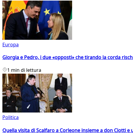
Europa
Giorgia e Pedro, i due «opposti» che tirando la corda risc
1 min di lettura
Politica
Quella visita di Scalfaro a Corleone insieme a don Ciotti e u