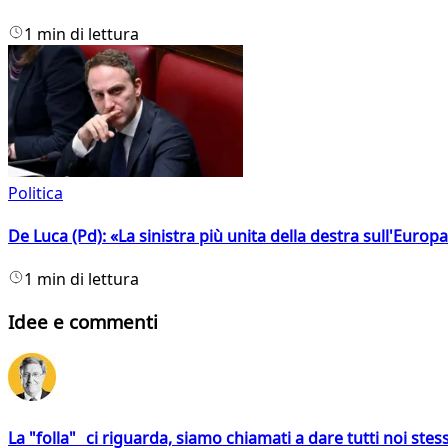
1 min di lettura
Politica
De Luca (Pd): «La sinistra più unita della destra sull'Europ
1 min di lettura
Idee e commenti
La "folla" ci riguarda, siamo chiamati a dare tutti noi stess