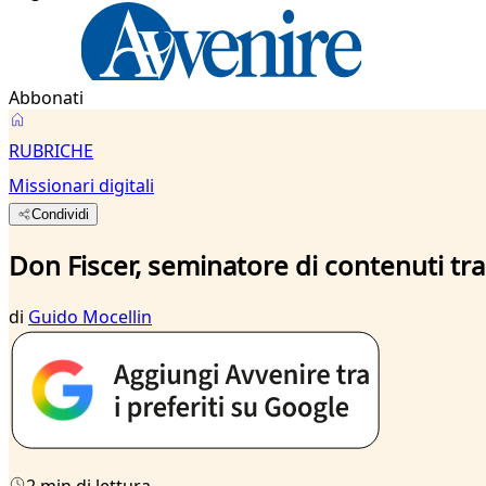
Abbonati
RUBRICHE
Missionari digitali
Condividi
Don Fiscer, seminatore di contenuti tr
di
Guido Mocellin
2 min di lettura