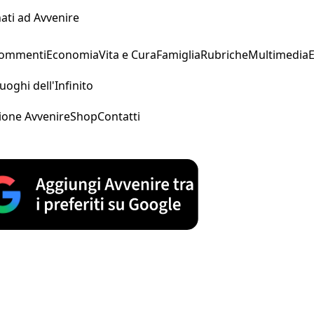
ati ad Avvenire
Commenti
Economia
Vita e Cura
Famiglia
Rubriche
Multimedia
uoghi dell'Infinito
ione Avvenire
Shop
Contatti