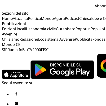
Abbon
Sezioni del sito
Home
Attualità
Politica
Mondo
Agorà
Podcast
Chiesa
Idee e 
Pubblicazioni
Edizioni locali
L'economia civile
Gutenberg
Popotus
Pop Up
L
Avvenire
Chi siamo
Redazione
Ecosistema Avvenire
Pubblicità
Fondaz
Mondo CEI
SIR
Radio InBlu
TV2000
FISC
Segui Avvenire su