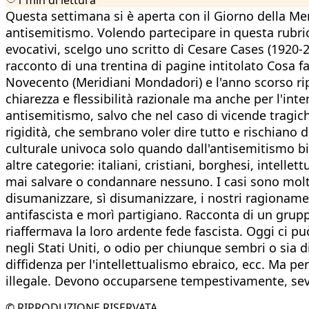
Questa settimana si è aperta con il Giorno della Mem
antisemitismo. Volendo partecipare in questa rubri
evocativi, scelgo uno scritto di Cesare Cases (1920-
racconto di una trentina di pagine intitolato Cosa fai 
Novecento (Meridiani Mondadori) e l'anno scorso ripr
chiarezza e flessibilità razionale ma anche per l'int
antisemitismo, salvo che nel caso di vicende tragich
rigidità, che sembrano voler dire tutto e rischiano
culturale univoca solo quando dall'antisemitismo bis
altre categorie: italiani, cristiani, borghesi, intelle
mai salvare o condannare nessuno. I casi sono molti e
disumanizzare, sì disumanizzare, i nostri ragioname
antifascista e morì partigiano. Racconta di un grupp
riaffermava la loro ardente fede fascista. Oggi ci può
negli Stati Uniti, o odio per chiunque sembri o sia
diffidenza per l'intellettualismo ebraico, ecc. Ma p
illegale. Devono occuparsene tempestivamente, sev
© RIPRODUZIONE RISERVATA