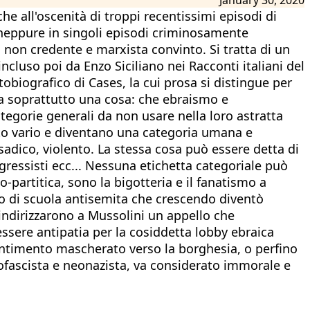
he all'oscenità di troppi recentissimi episodi di
neppure in singoli episodi criminosamente
o non credente e marxista convinto. Si tratta di un
incluso poi da Enzo Siciliano nei Racconti italiani del
obiografico di Cases, la cui prosa si distingue per
ara soprattutto una cosa: che ebraismo e
tegorie generali da non usare nella loro astratta
lto vario e diventano una categoria umana e
sadico, violento. La stessa cosa può essere detta di
progressisti ecc... Nessuna etichetta categoriale può
-partitica, sono la bigotteria e il fanatismo a
no di scuola antisemita che crescendo diventò
 indirizzarono a Mussolini un appello che
ò essere antipatia per la cosiddetta lobby ebraica
entimento mascherato verso la borghesia, o perfino
eofascista e neonazista, va considerato immorale e