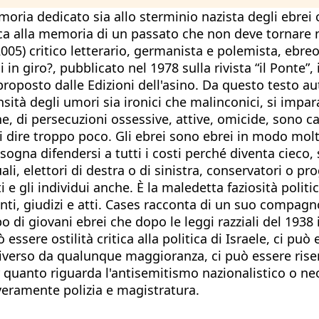
oria dedicato sia allo sterminio nazista degli ebrei c
ca alla memoria di un passato che non deve tornare 
2005) critico letterario, germanista e polemista, ebre
in giro?, pubblicato nel 1978 sulla rivista “il Ponte”, 
oposto dalle Edizioni dell'asino. Da questo testo aut
ensità degli umori sia ironici che malinconici, si imp
e, di persecuzioni ossessive, attive, omicide, sono ca
 di dire troppo poco. Gli ebrei sono ebrei in modo mo
ogna difendersi a tutti i costi perché diventa cieco, 
ttuali, elettori di destra o di sinistra, conservatori o 
 gli individui anche. È la maledetta faziosità politico
nti, giudizi e atti. Cases racconta di un suo compag
o di giovani ebrei che dopo le leggi razziali del 1938
 essere ostilità critica alla politica di Israele, ci pu
 diverso da qualunque maggioranza, ci può essere ris
er quanto riguarda l'antisemitismo nazionalistico o n
eramente polizia e magistratura.