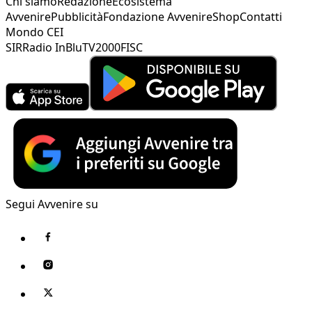
Chi siamo
Redazione
Ecosistema
Avvenire
Pubblicità
Fondazione Avvenire
Shop
Contatti
Mondo CEI
SIR
Radio InBlu
TV2000
FISC
Segui Avvenire su