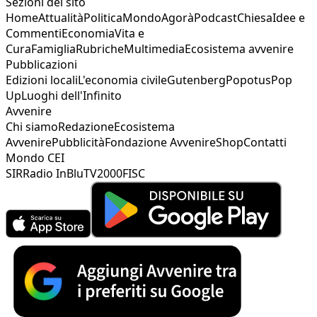
Sezioni del sito
Home
Attualità
Politica
Mondo
Agorà
Podcast
Chiesa
Idee e
Commenti
Economia
Vita e
Cura
Famiglia
Rubriche
Multimedia
Ecosistema avvenire
Pubblicazioni
Edizioni locali
L'economia civile
Gutenberg
Popotus
Pop
Up
Luoghi dell'Infinito
Avvenire
Chi siamo
Redazione
Ecosistema
Avvenire
Pubblicità
Fondazione Avvenire
Shop
Contatti
Mondo CEI
SIR
Radio InBlu
TV2000
FISC