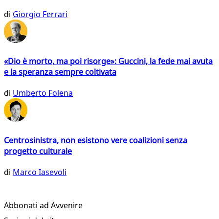
di
Giorgio Ferrari
«Dio è morto, ma poi risorge»: Guccini, la fede mai avuta
e la speranza sempre coltivata
di
Umberto Folena
Centrosinistra, non esistono vere coalizioni senza
progetto culturale
di
Marco Iasevoli
Abbonati ad Avvenire