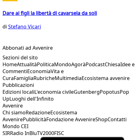
Dare ai figli la libertà di cavarsela da soli
di
Stefano Vicari
Abbonati ad Avvenire
Sezioni del sito
Home
Attualità
Politica
Mondo
Agorà
Podcast
Chiesa
Idee e
Commenti
Economia
Vita e
Cura
Famiglia
Rubriche
Multimedia
Ecosistema avvenire
Pubblicazioni
Edizioni locali
L'economia civile
Gutenberg
Popotus
Pop
Up
Luoghi dell'Infinito
Avvenire
Chi siamo
Redazione
Ecosistema
Avvenire
Pubblicità
Fondazione Avvenire
Shop
Contatti
Mondo CEI
SIR
Radio InBlu
TV2000
FISC