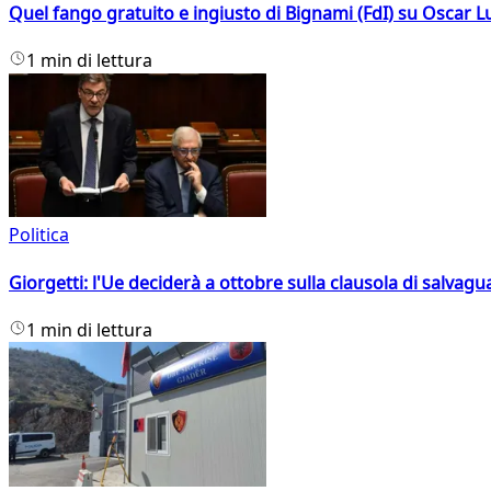
Quel fango gratuito e ingiusto di Bignami (FdI) su Oscar Lu
1 min di lettura
Politica
Giorgetti: l'Ue deciderà a ottobre sulla clausola di salvagu
1 min di lettura