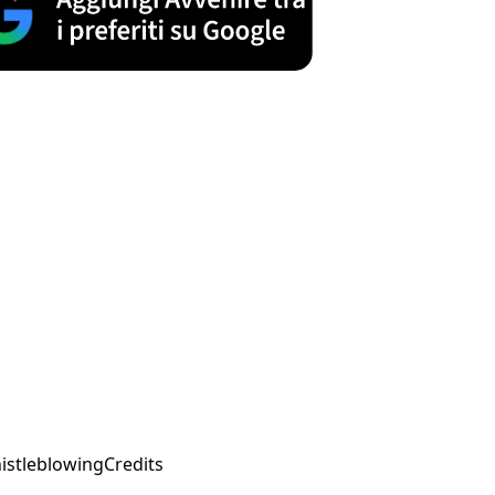
istleblowing
Credits