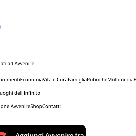
i
ati ad Avvenire
Commenti
Economia
Vita e Cura
Famiglia
Rubriche
Multimedia
uoghi dell'Infinito
ione Avvenire
Shop
Contatti