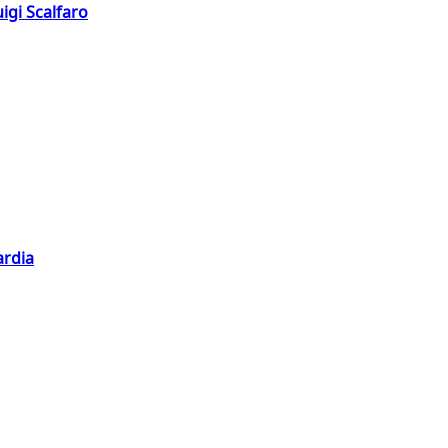
igi Scalfaro
ardia