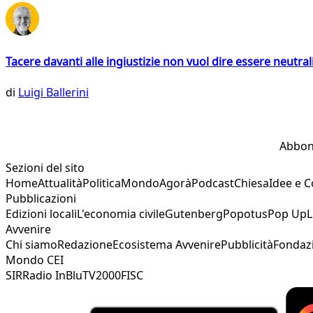
Tacere davanti alle ingiustizie non vuol dire essere neutral
di
Luigi Ballerini
Abbon
Sezioni del sito
Home
Attualità
Politica
Mondo
Agorà
Podcast
Chiesa
Idee e 
Pubblicazioni
Edizioni locali
L'economia civile
Gutenberg
Popotus
Pop Up
L
Avvenire
Chi siamo
Redazione
Ecosistema Avvenire
Pubblicità
Fondaz
Mondo CEI
SIR
Radio InBlu
TV2000
FISC