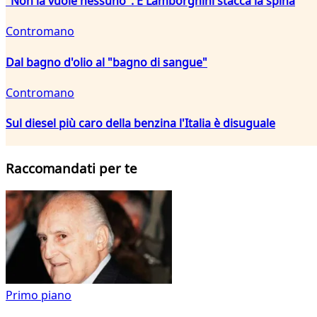
"Non la vuole nessuno". E Lamborghini stacca la spina
Contromano
Dal bagno d'olio al "bagno di sangue"
Contromano
Sul diesel più caro della benzina l'Italia è disuguale
Raccomandati per te
Primo piano