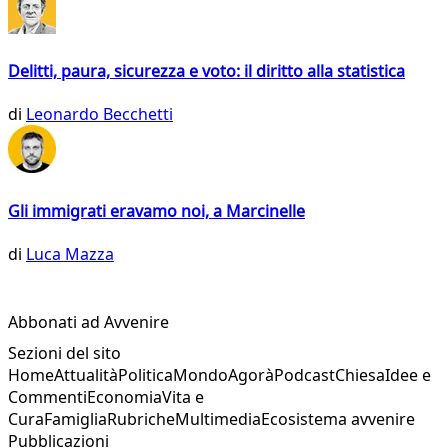
Delitti, paura, sicurezza e voto: il diritto alla statistica
di
Leonardo Becchetti
Gli immigrati eravamo noi, a Marcinelle
di
Luca Mazza
Abbonati ad Avvenire
Sezioni del sito
Home
Attualità
Politica
Mondo
Agorà
Podcast
Chiesa
Idee e
Commenti
Economia
Vita e
Cura
Famiglia
Rubriche
Multimedia
Ecosistema avvenire
Pubblicazioni