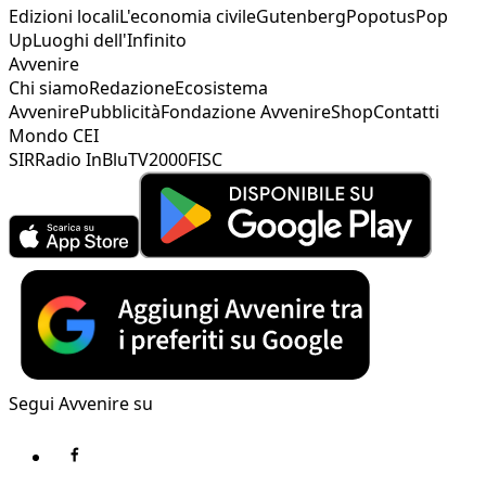
Edizioni locali
L'economia civile
Gutenberg
Popotus
Pop
Up
Luoghi dell'Infinito
Avvenire
Chi siamo
Redazione
Ecosistema
Avvenire
Pubblicità
Fondazione Avvenire
Shop
Contatti
Mondo CEI
SIR
Radio InBlu
TV2000
FISC
Segui Avvenire su