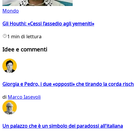
Mondo
Gli Houthi: «Cessi l’assedio agli yemeniti»
1 min di lettura
Idee e commenti
Giorgia e Pedro, i due «opposti» che tirando la corda risc
di
Marco Iasevoli
Un palazzo che è un simbolo dei paradossi all'italiana