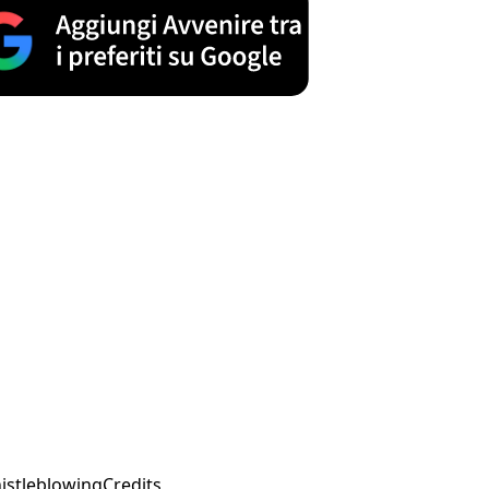
istleblowing
Credits