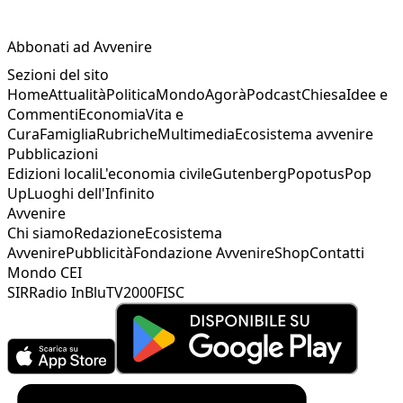
Abbonati ad Avvenire
Sezioni del sito
Home
Attualità
Politica
Mondo
Agorà
Podcast
Chiesa
Idee e
Commenti
Economia
Vita e
Cura
Famiglia
Rubriche
Multimedia
Ecosistema avvenire
Pubblicazioni
Edizioni locali
L'economia civile
Gutenberg
Popotus
Pop
Up
Luoghi dell'Infinito
Avvenire
Chi siamo
Redazione
Ecosistema
Avvenire
Pubblicità
Fondazione Avvenire
Shop
Contatti
Mondo CEI
SIR
Radio InBlu
TV2000
FISC