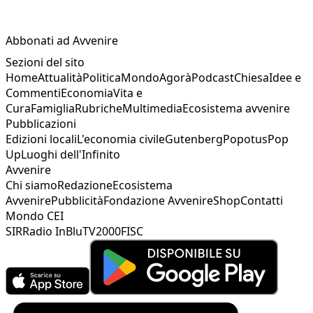
Abbonati ad Avvenire
Sezioni del sito
Home
Attualità
Politica
Mondo
Agorà
Podcast
Chiesa
Idee e
Commenti
Economia
Vita e
Cura
Famiglia
Rubriche
Multimedia
Ecosistema avvenire
Pubblicazioni
Edizioni locali
L'economia civile
Gutenberg
Popotus
Pop
Up
Luoghi dell'Infinito
Avvenire
Chi siamo
Redazione
Ecosistema
Avvenire
Pubblicità
Fondazione Avvenire
Shop
Contatti
Mondo CEI
SIR
Radio InBlu
TV2000
FISC