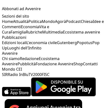
Abbonati ad Avvenire
Sezioni del sito
Home
Attualità
Politica
Mondo
Agorà
Podcast
Chiesa
Idee e
Commenti
Economia
Vita e
Cura
Famiglia
Rubriche
Multimedia
Ecosistema avvenire
Pubblicazioni
Edizioni locali
L'economia civile
Gutenberg
Popotus
Pop
Up
Luoghi dell'Infinito
Avvenire
Chi siamo
Redazione
Ecosistema
Avvenire
Pubblicità
Fondazione Avvenire
Shop
Contatti
Mondo CEI
SIR
Radio InBlu
TV2000
FISC