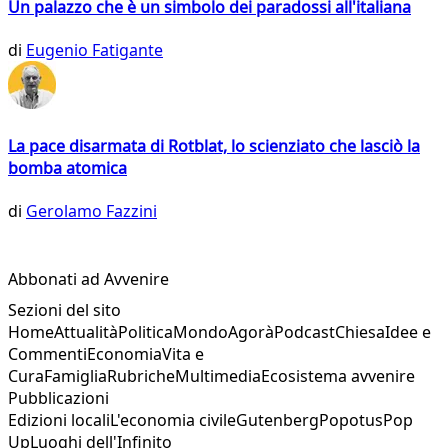
Un palazzo che è un simbolo dei paradossi all'italiana
di
Eugenio Fatigante
La pace disarmata di Rotblat, lo scienziato che lasciò la
bomba atomica
di
Gerolamo Fazzini
Abbonati ad Avvenire
Sezioni del sito
Home
Attualità
Politica
Mondo
Agorà
Podcast
Chiesa
Idee e
Commenti
Economia
Vita e
Cura
Famiglia
Rubriche
Multimedia
Ecosistema avvenire
Pubblicazioni
Edizioni locali
L'economia civile
Gutenberg
Popotus
Pop
Up
Luoghi dell'Infinito