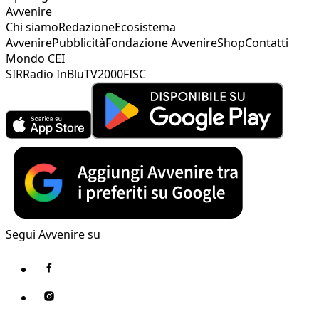
Avvenire
Chi siamo
Redazione
Ecosistema
Avvenire
Pubblicità
Fondazione Avvenire
Shop
Contatti
Mondo CEI
SIR
Radio InBlu
TV2000
FISC
Segui Avvenire su