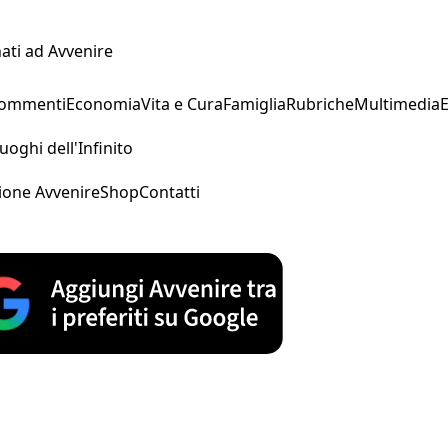
ati ad Avvenire
Commenti
Economia
Vita e Cura
Famiglia
Rubriche
Multimedia
uoghi dell'Infinito
ione Avvenire
Shop
Contatti