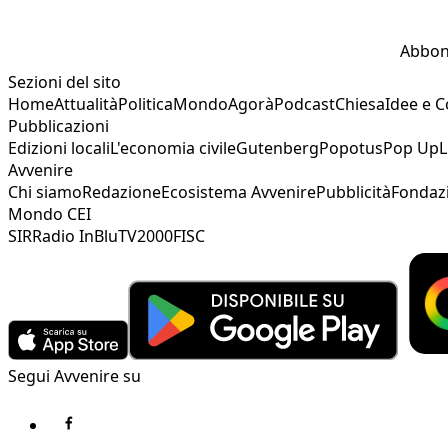
Abbon
Sezioni del sito
Home
Attualità
Politica
Mondo
Agorà
Podcast
Chiesa
Idee e 
Pubblicazioni
Edizioni locali
L'economia civile
Gutenberg
Popotus
Pop Up
L
Avvenire
Chi siamo
Redazione
Ecosistema Avvenire
Pubblicità
Fondaz
Mondo CEI
SIR
Radio InBlu
TV2000
FISC
Segui Avvenire su