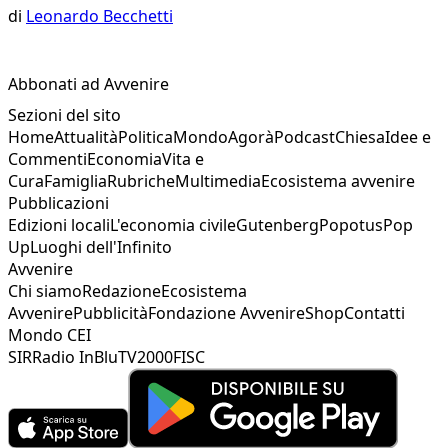
di
Leonardo Becchetti
Abbonati ad Avvenire
Sezioni del sito
Home
Attualità
Politica
Mondo
Agorà
Podcast
Chiesa
Idee e
Commenti
Economia
Vita e
Cura
Famiglia
Rubriche
Multimedia
Ecosistema avvenire
Pubblicazioni
Edizioni locali
L'economia civile
Gutenberg
Popotus
Pop
Up
Luoghi dell'Infinito
Avvenire
Chi siamo
Redazione
Ecosistema
Avvenire
Pubblicità
Fondazione Avvenire
Shop
Contatti
Mondo CEI
SIR
Radio InBlu
TV2000
FISC