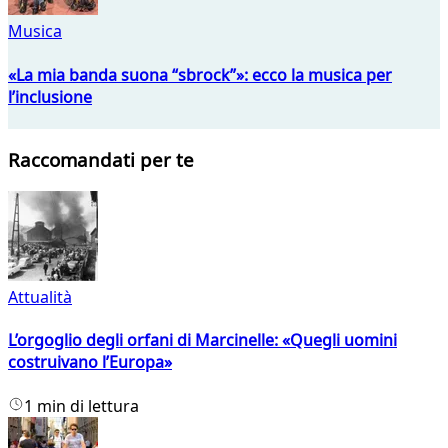
Musica
«La mia banda suona “sbrock”»: ecco la musica per
l’inclusione
Raccomandati per te
Attualità
L’orgoglio degli orfani di Marcinelle: «Quegli uomini
costruivano l’Europa»
1 min di lettura