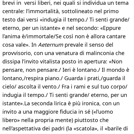
brevi in versi liberi, nei quali si individua un tema
centrale: l’immortalità, sottolineato nel primo
testo dai versi «indugia il tempo./ Ti senti grande/
eterno, per un istante» e nel secondo: «Eppure
l’anima è/immortale/Se così non è allora cantare
cosa vale». In
Aeternum
prevale il senso del
provvisorio, con una venatura di malinconia che
dissipa l’invito vitalista posto in apertura: «Non
pensare, non pensare./ Ieri è lontano./ Il mondo è
lontano,/respira piano./ Guarda i prati,/guarda il
cielo/ ascolta il vento./ Fra i rami e sul tuo corpo/
indugia il tempo./ Ti senti grande/ eterno, per un
istante».La seconda lirica è più ironica, con un
invito a una maggiore fiducia in sé («l’uomo
libero» nella propria mente) piuttosto che
nell’aspettativa dei padri (la «scatola», il «barile di