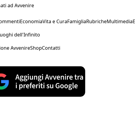
ati ad Avvenire
Commenti
Economia
Vita e Cura
Famiglia
Rubriche
Multimedia
uoghi dell'Infinito
ione Avvenire
Shop
Contatti