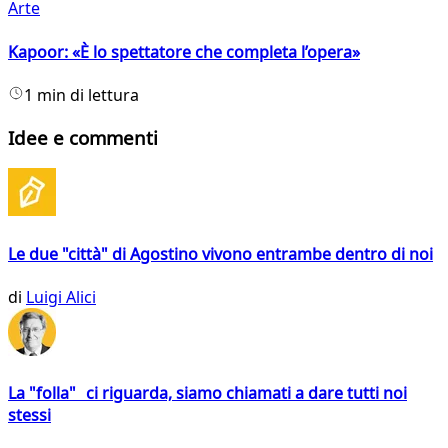
Arte
Kapoor: «È lo spettatore che completa l’opera»
1 min di lettura
Idee e commenti
Le due "città" di Agostino vivono entrambe dentro di noi
di
Luigi Alici
La "folla" ci riguarda, siamo chiamati a dare tutti noi
stessi