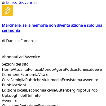
di
Enrico Giovannini
Marcinelle, se la memoria non diventa azione è solo una
cerimonia
di
Daniela Fumarola
Abbonati ad Avvenire
Sezioni del sito
Home
Attualità
Politica
Mondo
Agorà
Podcast
Chiesa
Idee e
Commenti
Economia
Vita e
Cura
Famiglia
Rubriche
Multimedia
Ecosistema avvenire
Pubblicazioni
Edizioni locali
L'economia civile
Gutenberg
Popotus
Pop
Up
Luoghi dell'Infinito
Avvenire
Chi siamo
Redazione
Ecosistema