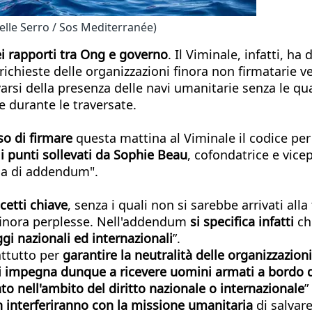
elle Serro / Sos Mediterranée)
ei rapporti tra Ong e governo
. Il Viminale, infatti, h
e richieste delle organizzazioni finora non firmatarie
rsi della presenza delle navi umanitarie senza le qual
e durante le traversate.
so di firmare
questa mattina al Viminale il codice pe
 i punti sollevati da Sophie Beau
, cofondatrice e vice
a di addendum".
cetti chiave
, senza i quali non si sarebbe arrivati all
 finora perplesse. Nell'addendum
si specifica infatti
ch
gi nazionali ed internazionali
”.
attutto per
garantire la neutralità delle organizzazioni
i impegna dunque a ricevere uomini armati a bordo d
to nell'ambito del diritto nazionale o internazionale
”
 interferiranno con la missione umanitaria
di salvare