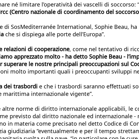
e né limitare l’operatività dei vascelli di soccorso: 
 Mrcc (Centro nazionale di coordinamento del soccors
nte di SosMediterranée International, Sophie Beau, ha
ria
che si dispiega alle porte dell’Europa”.
re relazioni di cooperazione
, come nel tentativo di ric
amo apprezzato molto - ha detto Sophie Beau - l’impe
r superare le nostre principali preoccupazioni sul Co
ni molto importanti quali i preoccupanti sviluppi nel
a dei trasbordi
e che i trasbordi saranno effettuati so
 marittima internazionale vigente”.
 altre norme di diritto internazionale applicabili, l
previsto dal diritto nazionale ed internazionale - ris
ono in materia come precisato nel detto Codice di Co
lizia giudiziaria “eventualmente e per il tempo stretta
nitaria svolta sulla nave, “in particolare con le cure