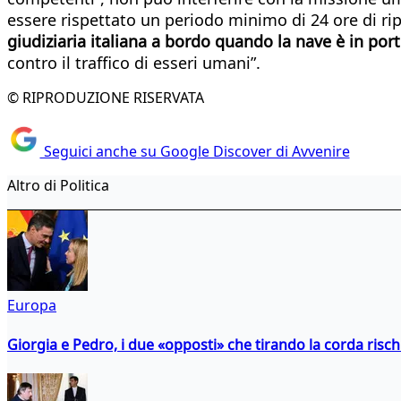
essere rispettato un periodo minimo di 24 ore di ri
giudiziaria italiana a bordo quando la nave è in porto
contro il traffico di esseri umani”.
© RIPRODUZIONE RISERVATA
Seguici anche su Google Discover di Avvenire
Altro di Politica
Europa
Giorgia e Pedro, i due «opposti» che tirando la corda risc