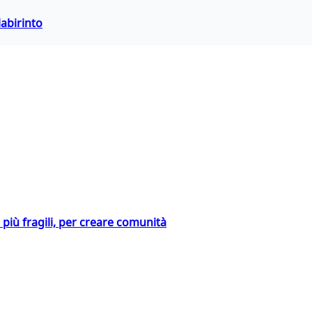
labirinto
i più fragili, per creare comunità