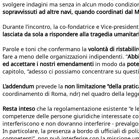
svolgere indagini ma senza in alcun modo condizionar
sopravvissuti ad altre navi, quando coordinati dal
Durante l’incontro, la co-fondatrice e Vice-preside
lasciata da sola a rispondere alla tragedia umanita
Parole e toni che confermano la
volontà di ristabili
fare a meno delle organizzazioni indipendenti. “
Abbi
ed accettare i nostri emendamenti
in modo da
pote
capitolo, “adesso ci possiamo concentrare su questio
L’addendum
prevede la
non limitazione “della pratic
coordinamento di Roma, ndr) nel quadro della legge
Resta inteso
che la regolamentazione esistente “e le
competenze delle persone giuridiche interessate come 
interferiscono e non dovranno interferire - prevalg
In particolare, la presenza a bordo di ufficiali di po
competenti”, non può interferire con la missione uma