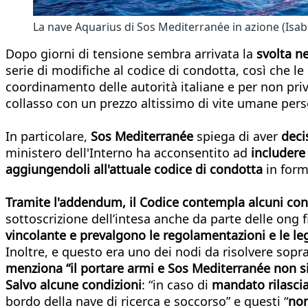
La nave Aquarius di Sos Mediterranée in azione (Isab
Dopo giorni di tensione sembra arrivata la
svolta n
serie di modifiche al codice di condotta, così che l
coordinamento delle autorità italiane e per non priva
collasso con un prezzo altissimo di vite umane pers
In particolare,
Sos Mediterranée
spiega di aver
deci
ministero dell'Interno ha acconsentito ad
includere
aggiungendoli all'attuale codice di condotta
in form
Tramite l'addendum, il Codice contempla alcuni con
sottoscrizione dell’intesa anche da parte delle ong
vincolante e prevalgono le regolamentazioni e le leg
Inoltre, e questo era uno dei nodi da risolvere sopr
menziona “il portare armi e Sos Mediterranée non s
Salvo alcune condizioni
: “in caso di
mandato rilascia
bordo della nave di ricerca e soccorso” e questi “
non