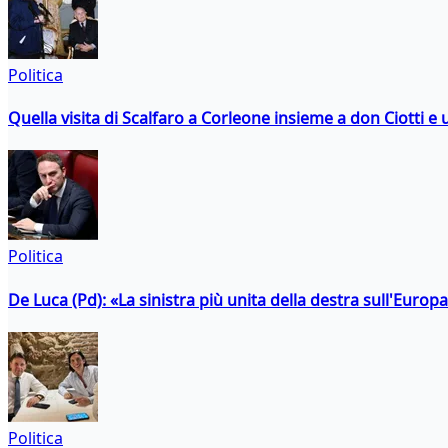
Politica
Quella visita di Scalfaro a Corleone insieme a don Ciotti e u
Politica
De Luca (Pd): «La sinistra più unita della destra sull'Europ
Politica