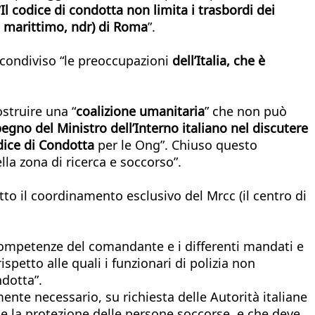
“
Il codice di condotta non limita i trasbordi dei
o marittimo, ndr) di Roma
”.
 condiviso “le preoccupazioni
dell’Italia, che è
ostruire una “
coalizione umanitaria
” che non può
gno del Ministro dell’Interno italiano nel discutere
dice di Condotta
per le Ong”. Chiuso questo
la zona di ricerca e soccorso”.
tto il coordinamento esclusivo del Mrcc (il centro di
e competenze del comandante e i differenti mandati e
petto alle quali i funzionari di polizia non
ndotta”.
mente necessario, su richiesta delle Autorità italiane
 e la protezione delle persone soccorse, e che deve