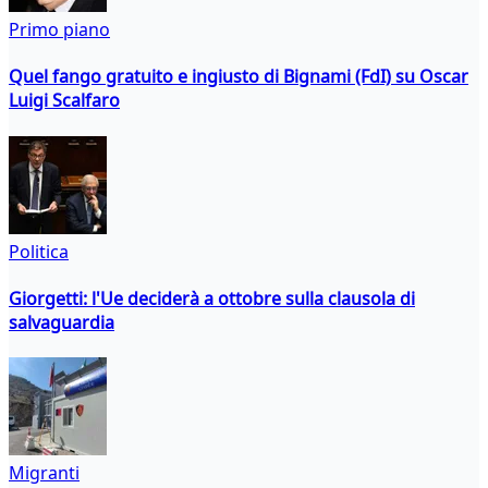
Primo piano
Quel fango gratuito e ingiusto di Bignami (FdI) su Oscar
Luigi Scalfaro
Politica
Giorgetti: l'Ue deciderà a ottobre sulla clausola di
salvaguardia
Migranti