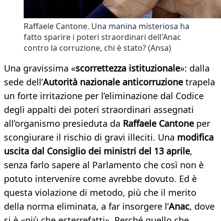
Raffaele Cantone. Una manina misteriosa ha
fatto sparire i poteri straordinari dell'Anac
contro la corruzione, chi è stato? (Ansa)
Una gravissima «
scorrettezza istituzionale
»: dalla
sede dell’
Autorità nazionale anticorruzione
trapela
un forte irritazione per l’eliminazione dal Codice
degli appalti dei poteri straordinari assegnati
all’organismo presieduta da
Raffaele Cantone
per
scongiurare il rischio di gravi illeciti. Una
modifica
uscita dal Consiglio dei ministri del 13 aprile
,
senza farlo sapere al Parlamento che così non è
potuto intervenire come avrebbe dovuto. Ed è
questa violazione di metodo, più che il merito
della norma eliminata, a far insorgere l’
Anac
, dove
si è «più che esterrefatti». Perché quello che