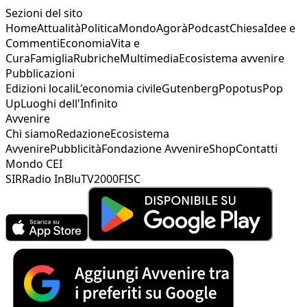
Sezioni del sito
Home
Attualità
Politica
Mondo
Agorà
Podcast
Chiesa
Idee e
Commenti
Economia
Vita e
Cura
Famiglia
Rubriche
Multimedia
Ecosistema avvenire
Pubblicazioni
Edizioni locali
L'economia civile
Gutenberg
Popotus
Pop
Up
Luoghi dell'Infinito
Avvenire
Chi siamo
Redazione
Ecosistema
Avvenire
Pubblicità
Fondazione Avvenire
Shop
Contatti
Mondo CEI
SIR
Radio InBlu
TV2000
FISC