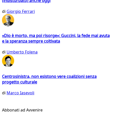
(indisturbato) anche oggi
di
Giorgio Ferrari
«Dio è morto, ma poi risorge»: Guccini, la fede mai avuta
e la speranza sempre coltivata
di
Umberto Folena
Centrosinistra, non esistono vere coalizioni senza
progetto culturale
di
Marco Iasevoli
Abbonati ad Avvenire