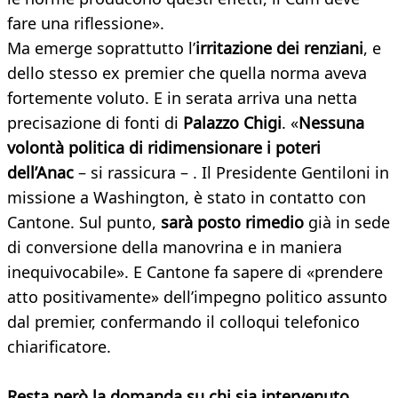
fare una riflessione».
Ma emerge soprattutto l’
irritazione dei renziani
, e
dello stesso ex premier che quella norma aveva
fortemente voluto. E in serata arriva una netta
precisazione di fonti di
Palazzo Chig
i
. «
Nessuna
volontà politica di ridimensionare i poteri
dell’Anac
– si rassicura – . Il Presidente Gentiloni in
missione a Washington, è stato in contatto con
Cantone. Sul punto,
sarà posto rimedio
già in sede
di conversione della manovrina e in maniera
inequivocabile». E Cantone fa sapere di «prendere
atto positivamente» dell’impegno politico assunto
dal premier, confermando il colloqui telefonico
chiarificatore.
Resta però la domanda su chi sia intervenuto
.