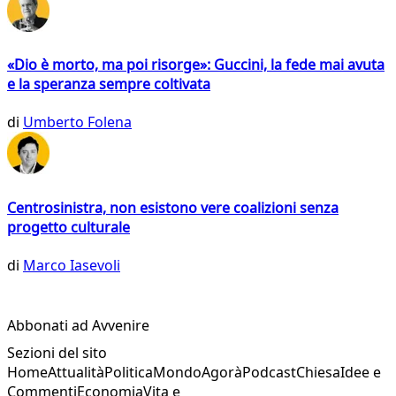
«Dio è morto, ma poi risorge»: Guccini, la fede mai avuta
e la speranza sempre coltivata
di
Umberto Folena
Centrosinistra, non esistono vere coalizioni senza
progetto culturale
di
Marco Iasevoli
Abbonati ad Avvenire
Sezioni del sito
Home
Attualità
Politica
Mondo
Agorà
Podcast
Chiesa
Idee e
Commenti
Economia
Vita e