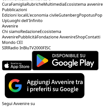
Cura
Famiglia
Rubriche
Multimedia
Ecosistema avvenire
Pubblicazioni
Edizioni locali
L'economia civile
Gutenberg
Popotus
Pop
Up
Luoghi dell'Infinito
Avvenire
Chi siamo
Redazione
Ecosistema
Avvenire
Pubblicità
Fondazione Avvenire
Shop
Contatti
Mondo CEI
SIR
Radio InBlu
TV2000
FISC
Segui Avvenire su