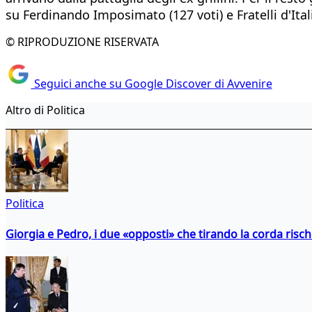
su Ferdinando Imposimato (127 voti) e Fratelli d'Itali
© RIPRODUZIONE RISERVATA
Seguici anche su Google Discover di Avvenire
Altro di Politica
Politica
Giorgia e Pedro, i due «opposti» che tirando la corda risc