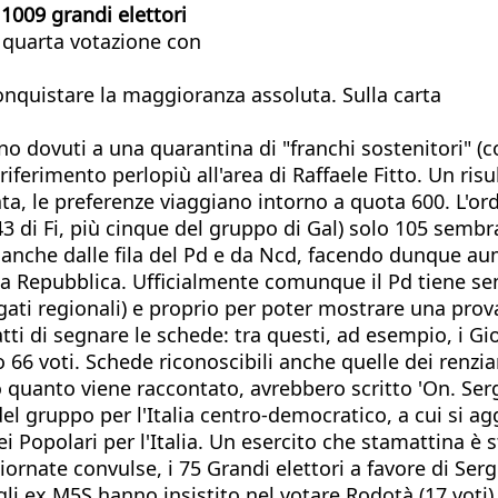
1009 grandi elettori
a quarta votazione con
onquistare la maggioranza assoluta. Sulla carta
no dovuti a una quarantina di "franchi sostenitori" (
iferimento perlopiù all'area di Raffaele Fitto. Un risul
ta, le preferenze viaggiano intorno a quota 600. L'ord
3 di Fi, più cinque del gruppo di Gal) solo 105 sembra s
nche dalle fila del Pd e da Ncd, facendo dunque aum
la Repubblica. Ufficialmente comunque il Pd tiene se
egati regionali) e proprio per poter mostrare una prov
fatti di segnare le schede: tra questi, ad esempio, i G
 66 voti. Schede riconoscibili anche quelle dei renzia
o quanto viene raccontato, avrebbero scritto 'On. Serg
del gruppo per l'Italia centro-democratico, a cui si a
 Popolari per l'Italia. Un esercito che stamattina è s
rnate convulse, i 75 Grandi elettori a favore di Sergi
to gli ex M5S hanno insistito nel votare Rodotà (17 vot