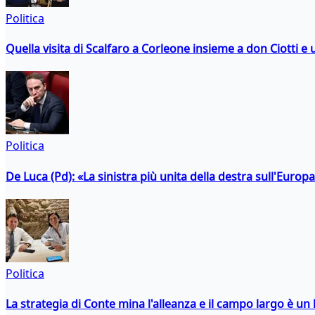
Politica
Quella visita di Scalfaro a Corleone insieme a don Ciotti e u
Politica
De Luca (Pd): «La sinistra più unita della destra sull'Europ
Politica
La strategia di Conte mina l'alleanza e il campo largo è un 