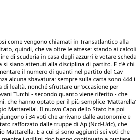
così come vengono chiamati in Transatlantico alla
tato, quindi, che va oltre le attese: stando ai calcoli
ine di scuderia in casa degli azzurri è votare scheda
i siano attenuti alla disciplina di partito. E c'è chi
entare il numero di quanti nel partito del Cav
nza alcuna sbavatura: sempre sulla carta sono 444 i
a di lealtà, nonché sfruttare un'occasione per
iovani Turchi - secondo quanto viene riferito - che
ni, che hanno optato per il più semplice 'Mattarella'
io Mattarella'. Il nuovo Capo dello Stato ha poi
ggiungono i 34 voti che arrivano dalle autonomie e
tato rafforzato dalle truppe di Ap (Ncd-Udc), che
o Mattarella. E a cui si sono aggiunti sei voti che
i), mentre i grillini doc hanno continuato a puntare