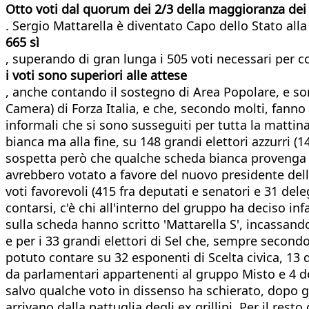
Otto voti dal quorum dei 2/3 della maggioranza dei 
. Sergio Mattarella è diventato Capo dello Stato all
665 sì
, superando di gran lunga i 505 voti necessari per c
i voti sono superiori alle attese
, anche contando il sostegno di Area Popolare, e so
Camera) di Forza Italia, e che, secondo molti, fanno r
informali che si sono susseguiti per tutta la mattina
bianca ma alla fine, su 148 grandi elettori azzurri (14
sospetta però che qualche scheda bianca provenga a
avrebbero votato a favore del nuovo presidente del
voti favorevoli (415 fra deputati e senatori e 31 del
contarsi, c'è chi all'interno del gruppo ha deciso in
sulla scheda hanno scritto 'Mattarella S', incassando
e per i 33 grandi elettori di Sel che, sempre second
potuto contare su 32 esponenti di Scelta civica, 13 
da parlamentari appartenenti al gruppo Misto e 4 dei
salvo qualche voto in dissenso ha schierato, dopo gio
arrivano dalla pattuglia degli ex grillini. Per il res