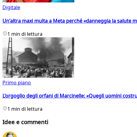
Digitale
Un'altra maxi multa a Meta perché «danneggia la salute m
1 min di lettura
Primo piano
L’orgoglio degli orfani di Marcinelle: «Quegli uomini costr
1 min di lettura
Idee e commenti