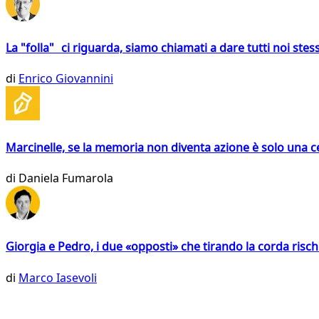
La "folla" ci riguarda, siamo chiamati a dare tutti noi stess
di
Enrico Giovannini
Marcinelle, se la memoria non diventa azione è solo una 
di
Daniela Fumarola
Giorgia e Pedro, i due «opposti» che tirando la corda risc
di
Marco Iasevoli