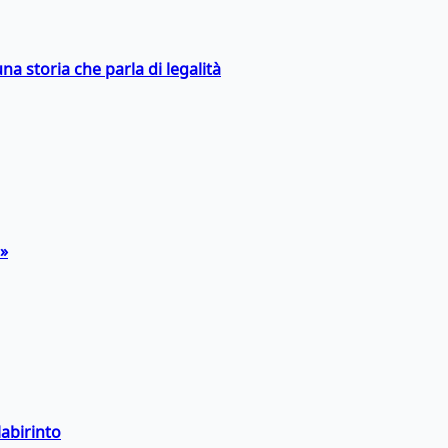
na storia che parla di legalità
a»
labirinto