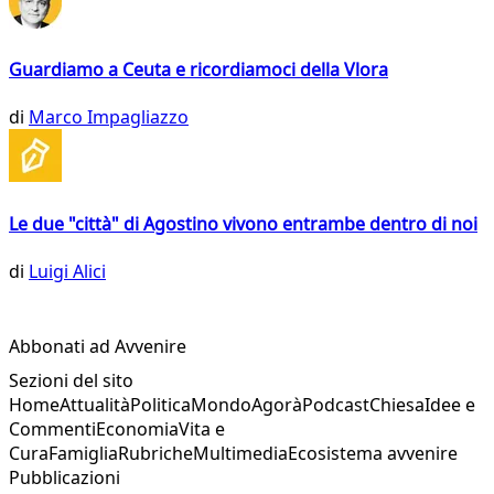
Guardiamo a Ceuta e ricordiamoci della Vlora
di
Marco Impagliazzo
Le due "città" di Agostino vivono entrambe dentro di noi
di
Luigi Alici
Abbonati ad Avvenire
Sezioni del sito
Home
Attualità
Politica
Mondo
Agorà
Podcast
Chiesa
Idee e
Commenti
Economia
Vita e
Cura
Famiglia
Rubriche
Multimedia
Ecosistema avvenire
Pubblicazioni