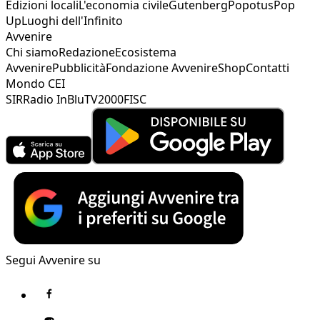
Edizioni locali
L'economia civile
Gutenberg
Popotus
Pop
Up
Luoghi dell'Infinito
Avvenire
Chi siamo
Redazione
Ecosistema
Avvenire
Pubblicità
Fondazione Avvenire
Shop
Contatti
Mondo CEI
SIR
Radio InBlu
TV2000
FISC
Segui Avvenire su