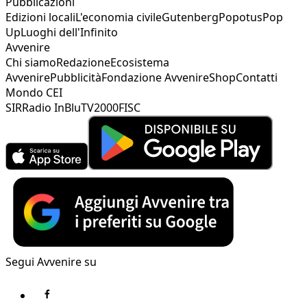
Pubblicazioni
Edizioni locali
L'economia civile
Gutenberg
Popotus
Pop
Up
Luoghi dell'Infinito
Avvenire
Chi siamo
Redazione
Ecosistema
Avvenire
Pubblicità
Fondazione Avvenire
Shop
Contatti
Mondo CEI
SIR
Radio InBlu
TV2000
FISC
Segui Avvenire su