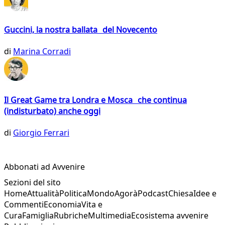
Guccini, la nostra ballata del Novecento
di
Marina Corradi
Il Great Game tra Londra e Mosca che continua
(indisturbato) anche oggi
di
Giorgio Ferrari
Abbonati ad Avvenire
Sezioni del sito
Home
Attualità
Politica
Mondo
Agorà
Podcast
Chiesa
Idee e
Commenti
Economia
Vita e
Cura
Famiglia
Rubriche
Multimedia
Ecosistema avvenire