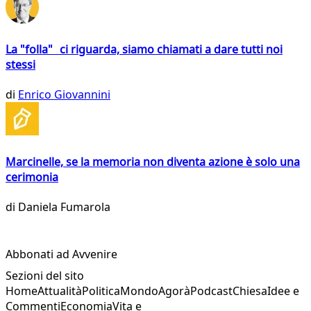
La "folla" ci riguarda, siamo chiamati a dare tutti noi
stessi
di
Enrico Giovannini
Marcinelle, se la memoria non diventa azione è solo una
cerimonia
di
Daniela Fumarola
Abbonati ad Avvenire
Sezioni del sito
Home
Attualità
Politica
Mondo
Agorà
Podcast
Chiesa
Idee e
Commenti
Economia
Vita e