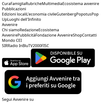
Cura
Famiglia
Rubriche
Multimedia
Ecosistema avvenire
Pubblicazioni
Edizioni locali
L'economia civile
Gutenberg
Popotus
Pop
Up
Luoghi dell'Infinito
Avvenire
Chi siamo
Redazione
Ecosistema
Avvenire
Pubblicità
Fondazione Avvenire
Shop
Contatti
Mondo CEI
SIR
Radio InBlu
TV2000
FISC
Segui Avvenire su