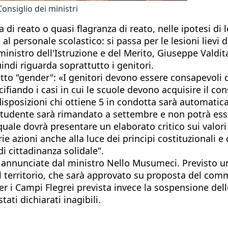
Consiglio dei ministri
di reato o quasi flagranza di reato, nelle ipotesi di l
 al personale scolastico: si passa per le lesioni lievi 
ministro dell'Istruzione e del Merito, Giuseppe Valdit
indi riguarda soprattutto i genitori.
idetto "gender": «I genitori devono essere consapevoli 
ifiando i casi in cui le scuole devono acquisire il con
disposizioni chi ottiene 5 in condotta sarà automati
o studente sarà rimandato a settembre e non potrà es
ale dovrà presentare un elaborato critico sui valori 
 azioni anche alla luce dei principi costituzionali e 
di cittadinanza solidale".
, annunciate dal ministro Nello Musumeci. Previsto 
el territorio, che sarà approvato su proposta del com
r i Campi Flegrei prevista invece la sospensione delle
ati dichiarati inagibili.