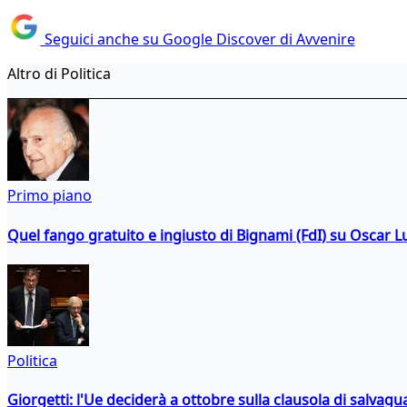
Seguici anche su Google Discover di Avvenire
Altro di Politica
Primo piano
Quel fango gratuito e ingiusto di Bignami (FdI) su Oscar Lu
Politica
Giorgetti: l'Ue deciderà a ottobre sulla clausola di salvagu