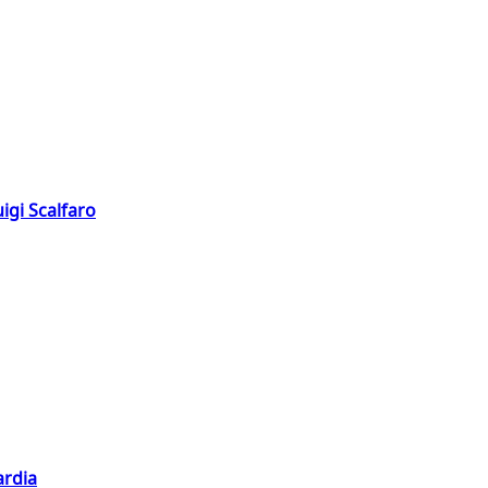
igi Scalfaro
ardia