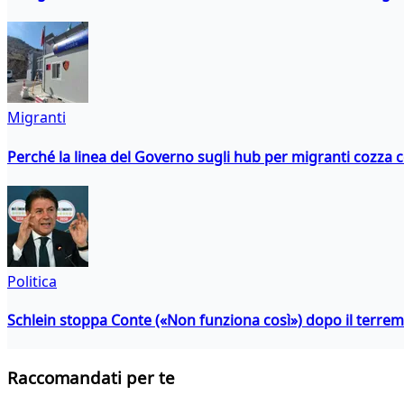
Migranti
Perché la linea del Governo sugli hub per migranti cozza con
Politica
Schlein stoppa Conte («Non funziona così») dopo il terrem
Raccomandati per te