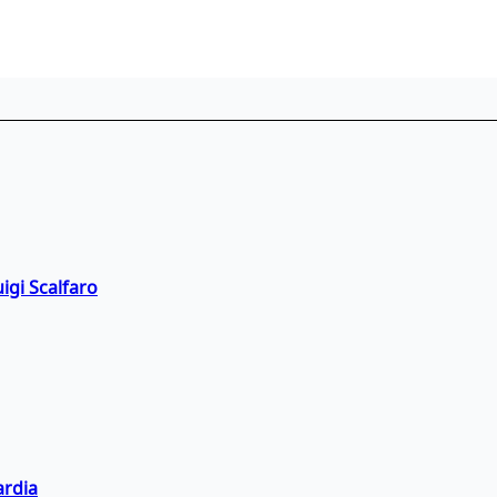
igi Scalfaro
ardia