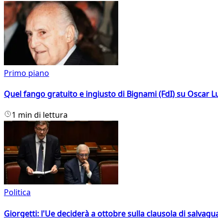
Primo piano
Quel fango gratuito e ingiusto di Bignami (FdI) su Oscar Lu
1 min di lettura
Politica
Giorgetti: l'Ue deciderà a ottobre sulla clausola di salvagu