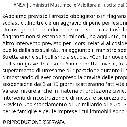
ANSA | I ministri Musumeci e Valditara all'uscita dal 
«Abbiamo previsto l'arresto obbligatorio in flagranza 
scolastici. Inoltre c'è un aggravio di pene per lesioni
Un insegnante, un educatore, non si tocca». Così il 
flagranza non si estende ai minori», ha aggiunto, qu
Altro intervento previsto per i corsi relativi al cos
quello della sessualità», ha aggiunto il ministro spec
Stretta anche sul bullismo a scuola. «Con le nuove 
bullismo grave. In caso di 6 in condotta, invece, l
superamento di un'esame di riparazione durante il qu
dimostrando di aver compreso la gravità delle proprie
sospensione dai 3 ai 15 giorni scatteranno "attività 
Varate misure anche in materia di protezione civile
interventi di ricostruzione e di messa e sicurezza d
Previsto uno stanziamento di un miliardo di euro. Pe
per le famiglie e per le imprese i cui immobili sono st
© RIPRODUZIONE RISERVATA