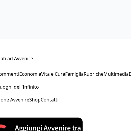
ati ad Avvenire
Commenti
Economia
Vita e Cura
Famiglia
Rubriche
Multimedia
uoghi dell'Infinito
ione Avvenire
Shop
Contatti