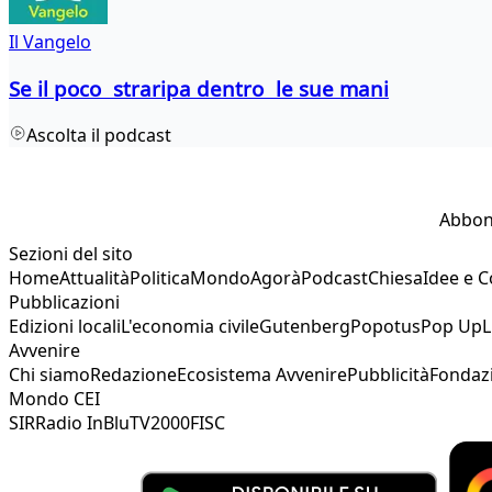
Il Vangelo
Se il poco straripa dentro le sue mani
Ascolta il podcast
Abbon
Sezioni del sito
Home
Attualità
Politica
Mondo
Agorà
Podcast
Chiesa
Idee e 
Pubblicazioni
Edizioni locali
L'economia civile
Gutenberg
Popotus
Pop Up
L
Avvenire
Chi siamo
Redazione
Ecosistema Avvenire
Pubblicità
Fondaz
Mondo CEI
SIR
Radio InBlu
TV2000
FISC