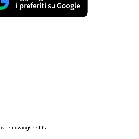
istleblowing
Credits