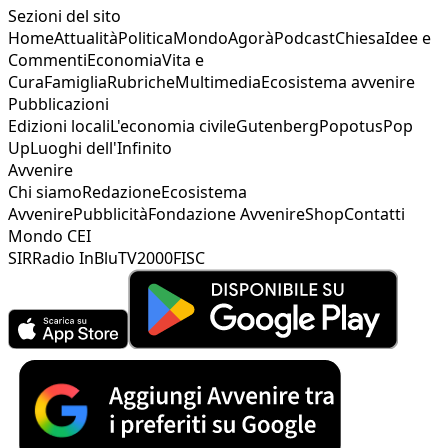
Sezioni del sito
Home
Attualità
Politica
Mondo
Agorà
Podcast
Chiesa
Idee e
Commenti
Economia
Vita e
Cura
Famiglia
Rubriche
Multimedia
Ecosistema avvenire
Pubblicazioni
Edizioni locali
L'economia civile
Gutenberg
Popotus
Pop
Up
Luoghi dell'Infinito
Avvenire
Chi siamo
Redazione
Ecosistema
Avvenire
Pubblicità
Fondazione Avvenire
Shop
Contatti
Mondo CEI
SIR
Radio InBlu
TV2000
FISC