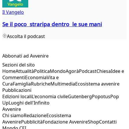
Il Vangelo
Se il poco straripa dentro le sue mani
Ascolta il podcast
Abbonati ad Avvenire
Sezioni del sito
Home
Attualità
Politica
Mondo
Agorà
Podcast
Chiesa
Idee e
Commenti
Economia
Vita e
Cura
Famiglia
Rubriche
Multimedia
Ecosistema avvenire
Pubblicazioni
Edizioni locali
L'economia civile
Gutenberg
Popotus
Pop
Up
Luoghi dell'Infinito
Avvenire
Chi siamo
Redazione
Ecosistema
Avvenire
Pubblicità
Fondazione Avvenire
Shop
Contatti
Mondo CEI