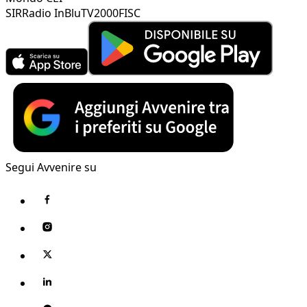
SIR
Radio InBlu
TV2000
FISC
Segui Avvenire su