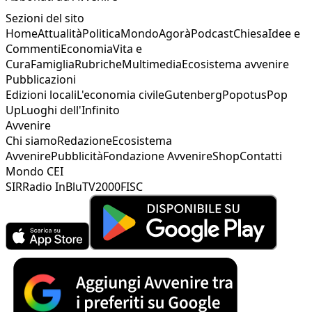
Sezioni del sito
Home
Attualità
Politica
Mondo
Agorà
Podcast
Chiesa
Idee e
Commenti
Economia
Vita e
Cura
Famiglia
Rubriche
Multimedia
Ecosistema avvenire
Pubblicazioni
Edizioni locali
L'economia civile
Gutenberg
Popotus
Pop
Up
Luoghi dell'Infinito
Avvenire
Chi siamo
Redazione
Ecosistema
Avvenire
Pubblicità
Fondazione Avvenire
Shop
Contatti
Mondo CEI
SIR
Radio InBlu
TV2000
FISC