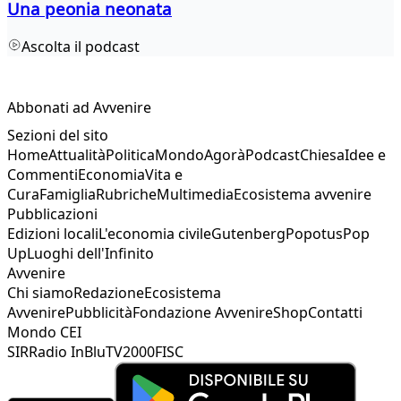
Una peonia neonata
Ascolta il podcast
Abbonati ad Avvenire
Sezioni del sito
Home
Attualità
Politica
Mondo
Agorà
Podcast
Chiesa
Idee e
Commenti
Economia
Vita e
Cura
Famiglia
Rubriche
Multimedia
Ecosistema avvenire
Pubblicazioni
Edizioni locali
L'economia civile
Gutenberg
Popotus
Pop
Up
Luoghi dell'Infinito
Avvenire
Chi siamo
Redazione
Ecosistema
Avvenire
Pubblicità
Fondazione Avvenire
Shop
Contatti
Mondo CEI
SIR
Radio InBlu
TV2000
FISC