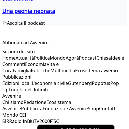
Una peonia neonata
Ascolta il podcast
Abbonati ad Avvenire
Sezioni del sito
Home
Attualità
Politica
Mondo
Agorà
Podcast
Chiesa
Idee e
Commenti
Economia
Vita e
Cura
Famiglia
Rubriche
Multimedia
Ecosistema avvenire
Pubblicazioni
Edizioni locali
L'economia civile
Gutenberg
Popotus
Pop
Up
Luoghi dell'Infinito
Avvenire
Chi siamo
Redazione
Ecosistema
Avvenire
Pubblicità
Fondazione Avvenire
Shop
Contatti
Mondo CEI
SIR
Radio InBlu
TV2000
FISC