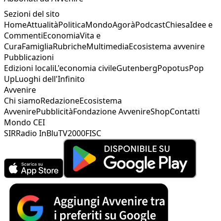
Sezioni del sito
Home
Attualità
Politica
Mondo
Agorà
Podcast
Chiesa
Idee e
Commenti
Economia
Vita e
Cura
Famiglia
Rubriche
Multimedia
Ecosistema avvenire
Pubblicazioni
Edizioni locali
L'economia civile
Gutenberg
Popotus
Pop
Up
Luoghi dell'Infinito
Avvenire
Chi siamo
Redazione
Ecosistema
Avvenire
Pubblicità
Fondazione Avvenire
Shop
Contatti
Mondo CEI
SIR
Radio InBlu
TV2000
FISC