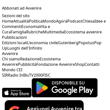
Abbonati ad Avvenire
Sezioni del sito
Home
Attualità
Politica
Mondo
Agorà
Podcast
Chiesa
Idee e
Commenti
Economia
Vita e
Cura
Famiglia
Rubriche
Multimedia
Ecosistema avvenire
Pubblicazioni
Edizioni locali
L'economia civile
Gutenberg
Popotus
Pop
Up
Luoghi dell'Infinito
Avvenire
Chi siamo
Redazione
Ecosistema
Avvenire
Pubblicità
Fondazione Avvenire
Shop
Contatti
Mondo CEI
SIR
Radio InBlu
TV2000
FISC