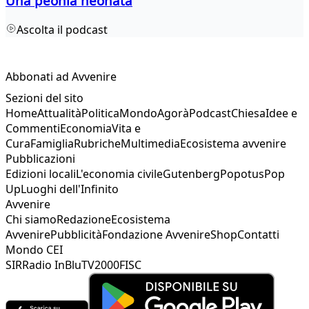
Una peonia neonata
Ascolta il podcast
Abbonati ad Avvenire
Sezioni del sito
Home
Attualità
Politica
Mondo
Agorà
Podcast
Chiesa
Idee e
Commenti
Economia
Vita e
Cura
Famiglia
Rubriche
Multimedia
Ecosistema avvenire
Pubblicazioni
Edizioni locali
L'economia civile
Gutenberg
Popotus
Pop
Up
Luoghi dell'Infinito
Avvenire
Chi siamo
Redazione
Ecosistema
Avvenire
Pubblicità
Fondazione Avvenire
Shop
Contatti
Mondo CEI
SIR
Radio InBlu
TV2000
FISC