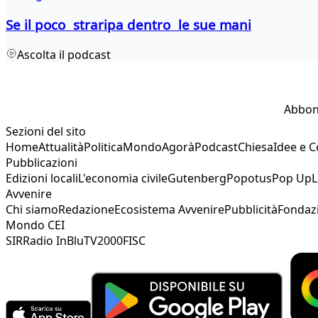
Se il poco straripa dentro le sue mani
Ascolta il podcast
Abbon
Sezioni del sito
Home
Attualità
Politica
Mondo
Agorà
Podcast
Chiesa
Idee e 
Pubblicazioni
Edizioni locali
L'economia civile
Gutenberg
Popotus
Pop Up
L
Avvenire
Chi siamo
Redazione
Ecosistema Avvenire
Pubblicità
Fondaz
Mondo CEI
SIR
Radio InBlu
TV2000
FISC