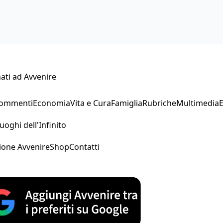
ati ad Avvenire
Commenti
Economia
Vita e Cura
Famiglia
Rubriche
Multimedia
uoghi dell'Infinito
ione Avvenire
Shop
Contatti