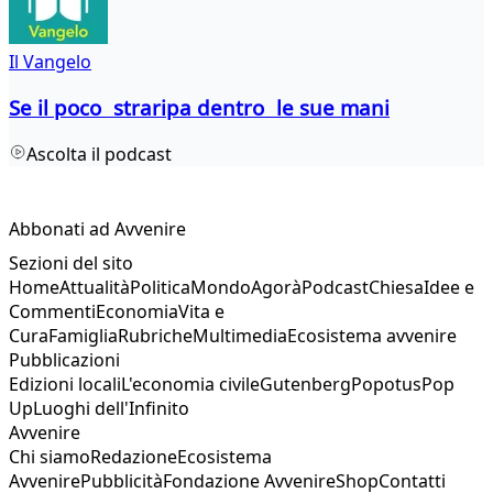
Il Vangelo
Se il poco straripa dentro le sue mani
Ascolta il podcast
Abbonati ad Avvenire
Sezioni del sito
Home
Attualità
Politica
Mondo
Agorà
Podcast
Chiesa
Idee e
Commenti
Economia
Vita e
Cura
Famiglia
Rubriche
Multimedia
Ecosistema avvenire
Pubblicazioni
Edizioni locali
L'economia civile
Gutenberg
Popotus
Pop
Up
Luoghi dell'Infinito
Avvenire
Chi siamo
Redazione
Ecosistema
Avvenire
Pubblicità
Fondazione Avvenire
Shop
Contatti