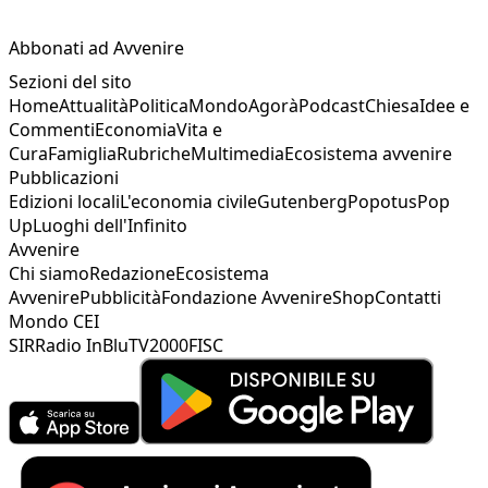
Abbonati ad Avvenire
Sezioni del sito
Home
Attualità
Politica
Mondo
Agorà
Podcast
Chiesa
Idee e
Commenti
Economia
Vita e
Cura
Famiglia
Rubriche
Multimedia
Ecosistema avvenire
Pubblicazioni
Edizioni locali
L'economia civile
Gutenberg
Popotus
Pop
Up
Luoghi dell'Infinito
Avvenire
Chi siamo
Redazione
Ecosistema
Avvenire
Pubblicità
Fondazione Avvenire
Shop
Contatti
Mondo CEI
SIR
Radio InBlu
TV2000
FISC